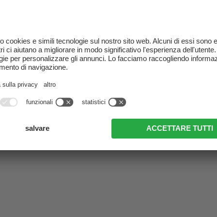
o non esercita alcun tipo di influenza sulla configu
lcuna responsabilità né garanzia per quanto riguard
volte potrebbero anche non coincidere con la nostra
; TVB Osttirol: BergimBild, Christian Riepler, Danie
 Fotografie, Horstvon Bohlen; AdobeStock: weyo, aur