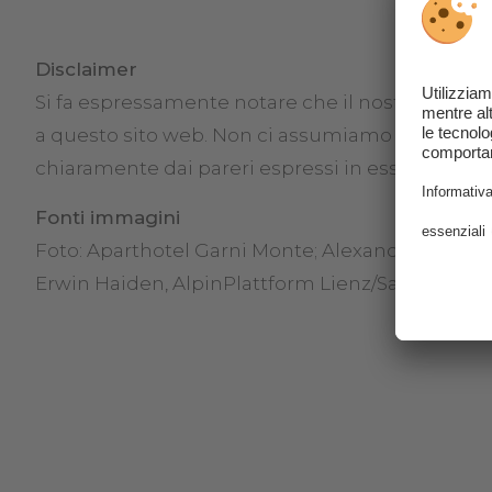
Disclaimer
Si fa espressamente notare che il nostro operat
a questo sito web. Non ci assumiamo pertanto a
chiaramente dai pareri espressi in esse, che a 
Fonti immagini
Foto: Aparthotel Garni Monte; Alexander Strasser
Erwin Haiden, AlpinPlattform Lienz/Sam Strauss