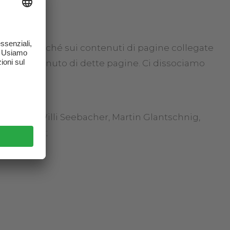
razione nonché sui contenuti di pagine collegate
a il contenuto di dette pagine. Ci dissociamo
 opinione.
l Zupanc, Willi Seebacher, Martin Glantschnig,
emar, Nitr;