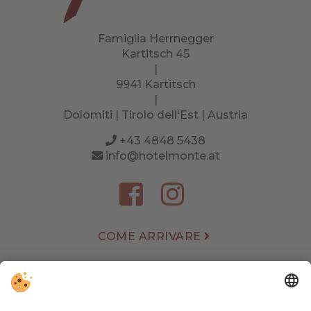
Famiglia Herrnegger
Kartitsch 45
|
9941 Kartitsch
|
Dolomiti | Tirolo dell'Est | Austria
+43 4848 5438
info@hotelmonte.at
COME ARRIVARE
METEO